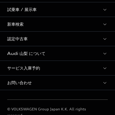
試乗車 / 展示車
全国統一イベント
ディーラー独自イベント
新車検索
試乗予約
試乗車・展示車一覧
認定中古車
新車検索
Audi 山梨 について
Audi認定中古車検索
サービス入庫予約
Audi 山梨 店舗情報
Audi Approved Automobile 山梨 店舗情報
お問い合わせ
Audi 山梨 サービス入庫予約
Audi 山梨 運営会社概要
各種お問い合わせ
お車のお引き取りに関するお願い
© VOLKSWAGEN Group Japan K.K. All rights
定期点検 / 車検 料金表